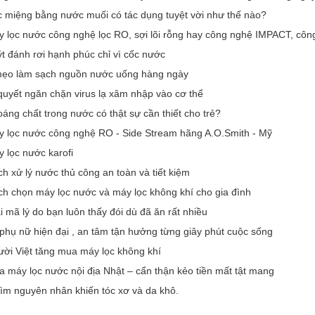
 miệng bằng nước muối có tác dụng tuyệt vời như thế nào?
 lọc nước công nghệ lọc RO, sợi lõi rỗng hay công nghệ IMPACT, công
t đánh rơi hạnh phúc chỉ vì cốc nước
mẹo làm sạch nguồn nước uống hàng ngày
quyết ngăn chặn virus lạ xâm nhập vào cơ thể
áng chất trong nước có thật sự cần thiết cho trẻ?
 lọc nước công nghệ RO - Side Stream hãng A.O.Smith - Mỹ
 lọc nước karofi
h xử lý nước thủ công an toàn và tiết kiệm
h chọn máy lọc nước và máy lọc không khí cho gia đình
i mã lý do bạn luôn thấy đói dù đã ăn rất nhiều
phụ nữ hiện đại , an tâm tận hưởng từng giây phút cuộc sống
ời Việt tăng mua máy lọc không khí
 máy lọc nước nội địa Nhật – cẩn thận kẻo tiền mất tật mang
tìm nguyên nhân khiến tóc xơ và da khô.