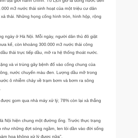
nh địa giới hành chính. Tô Lịch giờ là dòng nước đen
.000 m3 nước thải sinh hoạt của một triệu cư dân
xả thải. Những họng cống hình tròn, hình hộp, rộng
ng ngày ở Hà Nội. Mỗi ngày, người dân thủ đô giật
 Chưa kể, còn khoảng 300.000 m3 nước thải công
dầu thải trực tiếp dầu, mỡ ra hệ thống thoát nước.
nặng và vi trùng gây bệnh đổ vào cống chung của
 sông, nước chuyển màu đen. Lượng dầu mỡ trong
 nước ô nhiễm chảy về trạm bơm và bơm ra sông
.
 được gom qua nhà máy xử lý; 78% còn lại xả thẳng
a Hà Nội hiện chung một đường ống. Trước thực trạng
ệp như những đợt sóng ngầm, len lỏi dần vào đời sống
thảm họa không xử lý được nữa".