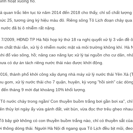
inh hoạt xuống hồ.
ả quan trắc liên tục từ năm 2014 đến 2018 cho thấy, chỉ số chất lượn
ức 25, tương ứng ký hiệu màu đỏ. Riêng sông Tô Lịch đoạn chảy qua N
nước đã bị ô nhiễm rất nặng.
7/2009, HĐND TP Hà Nội họp kỳ thứ 18 ra nghị quyết xử lý 3 vấn đề ô
m chất thải rắn, xử lý ô nhiễm nước mặt và môi trường không khí. Hà 
khi đổ vào sông, hồ; nâng cao năng lực xử lý tại nguồn cho cư dân, nh
hưa có dự án tách riêng nước thải nào được khởi động.
16, thành phố khởi công xây dựng nhà máy xử lý nước thải Yên Xá (T
thu gom, xử lý nước thải cho 7 quận, huyện, kỳ vọng "hồi sinh" các d
 đến tháng 9 mới đạt khoảng 10% khối lượng.
Tô nước chảy trong ngần/ Con thuyền buồm trắng bơi gần bơi xa", chỉ 
iên thủy lợi ngày ấy vừa gánh đất, vét bùn, vừa đọc thơ trêu ghẹo nhau
ô bây giờ không có con thuyền buồm trắng nào, chỉ có thuyền sắt của 
i thông dòng thải. Người Hà Nội đi ngang qua Tô Lịch đều bịt mũi, đeo