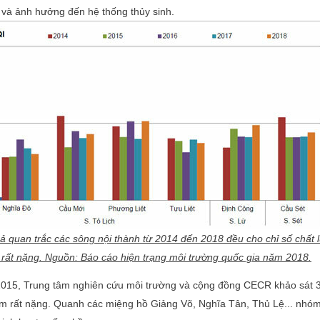
và ảnh hưởng đến hệ thống thủy sinh.
ả quan trắc các sông nội thành từ 2014 đến 2018 đều cho chỉ số chấ
rất nặng. Nguồn: Báo cáo hiện trạng môi trường quốc gia năm 2018.
015, Trung tâm nghiên cứu môi trường và cộng đồng CECR khảo sát 30
m rất nặng. Quanh các miệng hồ Giảng Võ, Nghĩa Tân, Thủ Lệ... nhóm 