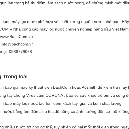
gụp lặn trong bể thí điểm
làm sạch nước sông, để chứng minh một điều:
 dụng máy lọc nước phù hợp vói
chất lượng nguồn
nước nhà bạn. Hãy
OM – Nhà cung cấp
máy lọc nước
chuyên nghiệp hàng đầu Việt Nam
www.BachCom.vn
: Info@bachcom.vn
thoại: 0966779068
 Trong loại
h báo giả mạo kỹ thuật viên BachCom hoặc Aosmith để kiểm tra máy lọ
ung tay chống Virus cúm CORONA , bảo vệ sức khỏe trẻ em và cộng 
h báo máy lọc nước tạo Ion kiềm xách tay, giả, và kém chất lượng
 nước bằng ấm điện siêu tốc để uống có ảnh hưởng đến cơ thể không
g nhiều nước tốt cho cơ thể, tuy nhiên có hai mốc thời gian trong ngày