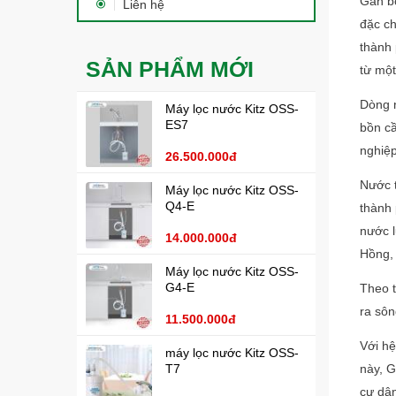
Gần bố
Liên hệ
đặc ch
thành 
SẢN PHẨM MỚI
từ một
Dòng n
Máy lọc nước Kitz OSS-
ES7
bồn cầ
nghiệp
26.500.000đ
Nước t
Máy lọc nước Kitz OSS-
Q4-E
thành
nước l
14.000.000đ
Hồng,
Máy lọc nước Kitz OSS-
G4-E
Theo t
ra sô
11.500.000đ
Với hệ
máy lọc nước Kitz OSS-
T7
này, G
cư dân