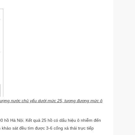
t lượng nước chủ yếu dưới mức 25, tương đương mức ô
 hồ Hà Nội. Kết quả 25 hồ có dấu hiệu ô nhiễm đến
khảo sát đều tìm được 3-6 cống xả thải trực tiếp