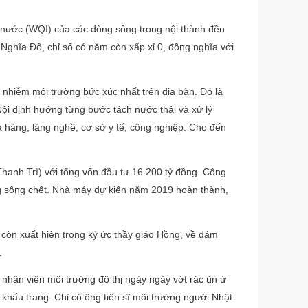
g nước (WQI) của các dòng sông trong nội thành đều
ghĩa Đô, chỉ số có năm còn xấp xỉ 0, đồng nghĩa với
 nhiễm môi trường bức xúc nhất trên địa bàn. Đó là
Nội định hướng từng bước tách nước thải và xử lý
à hàng, làng nghề, cơ sở y tế, công nghiệp. Cho đến
hanh Trì) với tổng vốn đầu tư 16.200 tỷ đồng. Công
òng sông chết. Nhà máy dự kiến năm 2019 hoàn thành,
còn xuất hiện trong ký ức thầy giáo Hồng, về đám
.
nhân viên môi trường đô thị ngày ngày vớt rác ùn ứ
 khẩu trang. Chỉ có ông tiến sĩ môi trường người Nhật