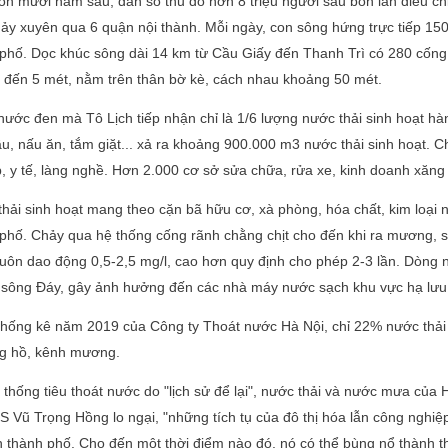
n mươi năm sau, dân số thủ đô hơn 8 triệu người sau bốn lần điều chỉ
ảy xuyên qua 6 quận nội thành. Mỗi ngày, con sông hứng trực tiếp 150
phố. Dọc khúc sông dài 14 km từ Cầu Giấy đến Thanh Trì có 280 cống 
 đến 5 mét, nằm trên thân bờ kè, cách nhau khoảng 50 mét.
ước đen mà Tô Lịch tiếp nhận chỉ là 1/6 lượng nước thải sinh hoạt hà
u, nấu ăn, tắm giặt... xả ra khoảng 900.000 m3 nước thải sinh hoạt.
, y tế, làng nghề. Hơn 2.000 cơ sở sửa chữa, rửa xe, kinh doanh xăng 
hải sinh hoạt mang theo cặn bã hữu cơ, xà phòng, hóa chất, kim loại 
 phố. Chảy qua hệ thống cống rãnh chằng chịt cho đến khi ra mương,
uôn dao động 0,5-2,5 mg/l, cao hơn quy định cho phép 2-3 lần. Dòng
 sông Đáy, gây ảnh hưởng đến các nhà máy nước sạch khu vực hạ lưu
hống kê năm 2019 của Công ty Thoát nước Hà Nội, chỉ 22% nước thải
ng hồ, kênh mương.
 thống tiêu thoát nước do "lịch sử để lại", nước thải và nước mưa củ
S Vũ Trọng Hồng lo ngại, "những tích tụ của đô thị hóa lẫn công nghi
 thành phố. Cho đến một thời điểm nào đó, nó có thể bùng nổ thành 