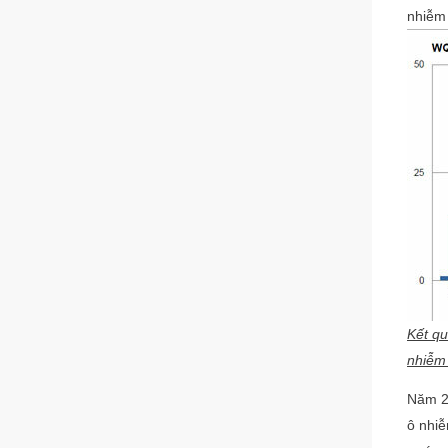
nhiễm 
Kết qu
nhiễm 
Năm 2
ô nhiễ