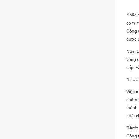
Nhắc đ
cơm mớ
Công v
được ư
Năm 19
vọng s
cấp, 
"Lúc ấ
Việc m
chậm t
thành 
phải c
"Nước 
Công t