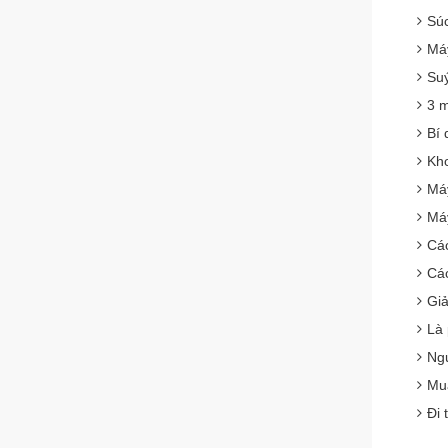
Súc
Máy
Suý
3 
Bí 
Kho
Máy
Máy
Các
Các
Giả
Là 
Ngư
Mua
Đi 