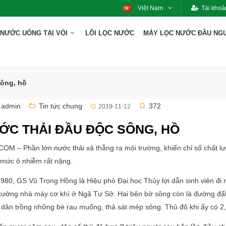
Việt Nam
Tài khoả
NƯỚC UỐNG TẠI VÒI
LÕI LỌC NƯỚC
MÁY LỌC NƯỚC ĐẦU N
sông, hồ
admin
Tin tức chung
372
2019-11-12
ỚC THẢI ĐẦU ĐỘC SÔNG, HỒ
COM – Phần lớn
nước thải
xả thẳng ra môi trường, khiến chỉ số chất
 mức ô nhiễm rất nặng.
80, GS Vũ Trọng Hồng là Hiệu phó Đại học Thủy lợi dẫn sinh viên đi 
xưởng nhà máy cơ khí ở Ngã Tư Sở. Hai bên bờ sông còn là đường đất
dân trồng những bè rau muống, thả sát mép sông. Thủ đô khi ấy có 2,5