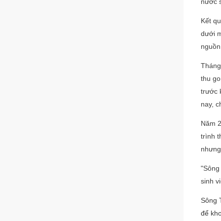
nước s
Kết qu
dưới m
nguồn 
Tháng 
thu go
trước 
nay, c
Năm 20
trình 
nhưng
"Sông 
sinh v
Sông T
để khơ