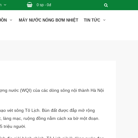
n
0 sp - 0đ
GUỒN
MÁY NƯỚC NÓNG BƠM NHIỆT
TIN TỨC
 lượng nước (WQI) của các dòng sông nội thành Hà Nội
nạo vét sông Tô Lịch. Bùn đất được đắp mở rộng
, làng mạc, ruộng đồng nằm cách xa bờ một đoạn.
 triệu người.