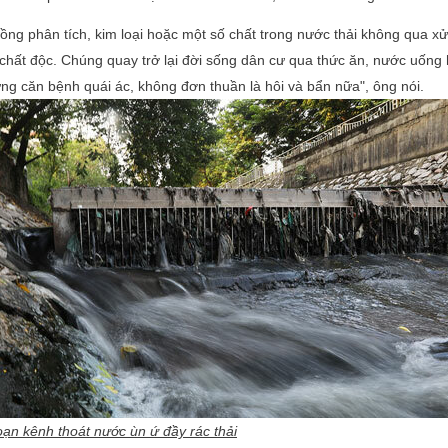
ng phân tích, kim loại hoặc một số chất trong nước thải không qua xử
chất độc. Chúng quay trở lại đời sống dân cư qua thức ăn, nước uống 
ng căn bệnh quái ác, không đơn thuần là hôi và bẩn nữa", ông nói.
ạn kênh thoát nước ùn ứ đầy rác thải