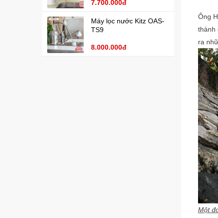
7.700.000đ
Ông Hồ
Máy lọc nước Kitz OAS-
thành 
TS9
ra nhữ
8.000.000đ
Một đo