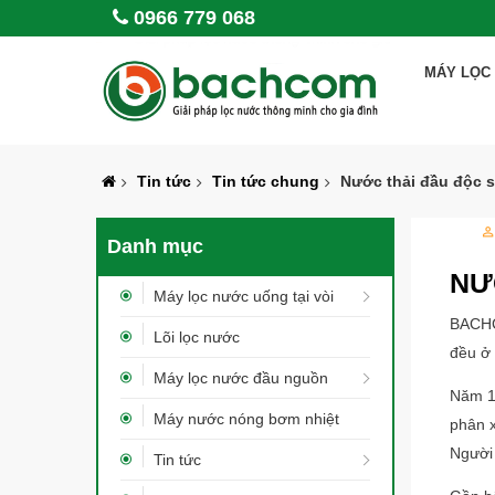
0966 779 068
MÁY LỌC 
Tin tức
Tin tức chung
Nước thải đầu độc 
Danh mục
NƯ
Máy lọc nước uống tại vòi
BACH
Lõi lọc nước
đều ở
Máy lọc nước đầu nguồn
Năm 19
Máy nước nóng bơm nhiệt
phân 
Người 
Tin tức