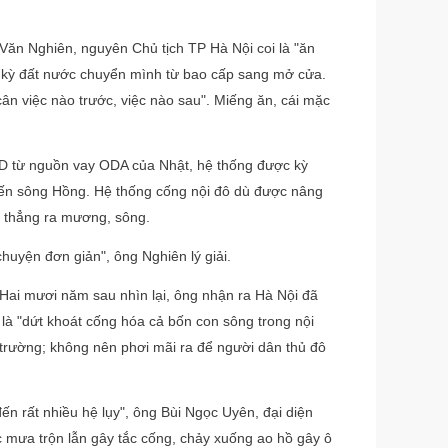
ăn Nghiên, nguyên Chủ tịch TP Hà Nội coi là "ăn
 kỳ đất nước chuyển mình từ bao cấp sang mở cửa.
ân việc nào trước, việc nào sau". Miếng ăn, cái mặc
SD từ nguồn vay ODA của Nhật, hệ thống được kỳ
h đến sông Hồng. Hệ thống cống nội đô dù được nâng
 thẳng ra mương, sông.
huyện đơn giản", ông Nghiên lý giải.
 Hai mươi năm sau nhìn lại, ông nhận ra Hà Nội đã
 là "dứt khoát cống hóa cả bốn con sông trong nội
 trường; không nên phơi mãi ra để người dân thủ đô
n rất nhiều hệ lụy", ông Bùi Ngọc Uyên, đại diện
c mưa trộn lẫn gây tắc cống, chảy xuống ao hồ gây ô