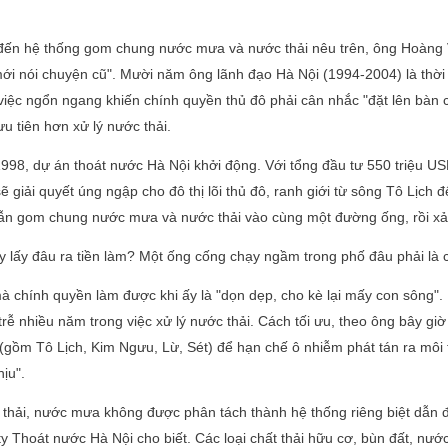
ến hệ thống gom chung nước mưa và nước thải nêu trên, ông Hoàng V
i nói chuyện cũ". Mười năm ông lãnh đạo Hà Nội (1994-2004) là thời
iệc ngổn ngang khiến chính quyền thủ đô phải cân nhắc "đặt lên bàn c
u tiên hơn xử lý nước thải.
98, dự án thoát nước Hà Nội khởi động. Với tổng đầu tư 550 triệu U
ẽ giải quyết úng ngập cho đô thị lõi thủ đô, ranh giới từ sông Tô Lịc
vẫn gom chung nước mưa và nước thải vào cùng một đường ống, rồi xả
y lấy đâu ra tiền làm? Một ống cống chạy ngầm trong phố đâu phải là c
à chính quyền làm được khi ấy là "dọn dẹp, cho kè lại mấy con sông".
rễ nhiều năm trong việc xử lý nước thải. Cách tối ưu, theo ông bây giờ
(gồm Tô Lịch, Kim Ngưu, Lừ, Sét) để hạn chế ô nhiễm phát tán ra môi
hịu".
thải, nước mưa không được phân tách thành hệ thống riêng biệt dẫn đế
y Thoát nước Hà Nội cho biết. Các loại chất thải hữu cơ, bùn đất, nướ