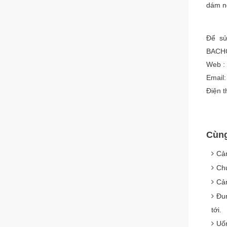
dám
n
Để sử
BACHC
Web :
Email
Điện 
Cùng
Cản
Ch
Cản
Đun
tới.
Uốn